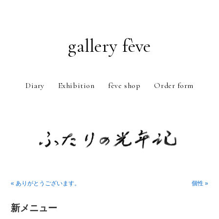
gallery fève
Diary
Exhibition
fève shop
Order form
Just another WordPress weblog
« ありがとうございます。
個性 »
新メニュー