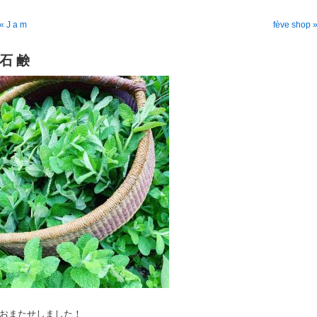
« J a m
fève shop 
石 鹸
おまたせしました！