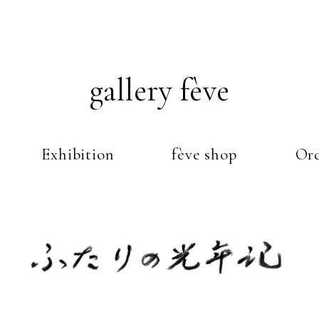
gallery fève
Exhibition
fève shop
Ord
Just another WordPress weblog