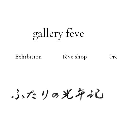
gallery fève
Exhibition
fève shop
Ord
Just another WordPress weblog