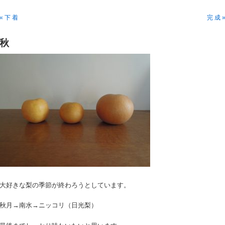
« 下 着
完 成 
秋
大好きな梨の季節が終わろうとしています。
秋月→南水→ニッコリ（日光梨）