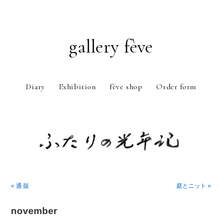
gallery fève
Diary
Exhibition
fève shop
Order form
Just another WordPress weblog
« 通 販
庭とニット »
november