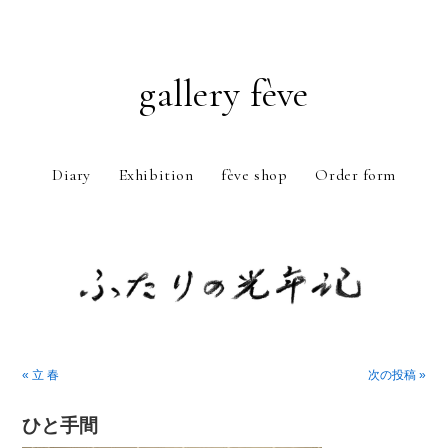
gallery fève
Diary
Exhibition
fève shop
Order form
Just another WordPress weblog
« 立 春
次の投稿 »
ひと手間