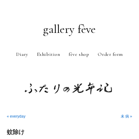
gallery fève
Diary
Exhibition
fève shop
Order form
Just another WordPress weblog
« everyday
未 病 »
蚊除け