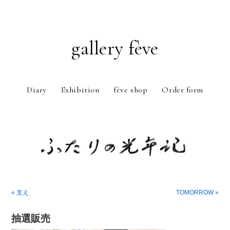
gallery fève
Diary
Exhibition
fève shop
Order form
Just another WordPress weblog
« 支え
TOMORROW »
抽選販売