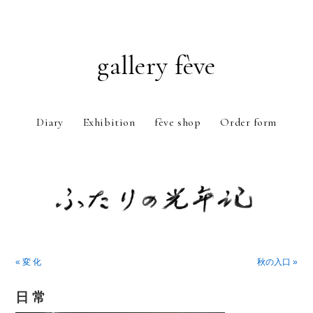
gallery fève
Diary
Exhibition
fève shop
Order form
Just another WordPress weblog
« 変 化
秋の入口 »
日 常