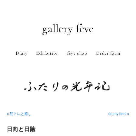
gallery fève
Diary
Exhibition
fève shop
Order form
Just another WordPress weblog
« 筋トレと癒し
do my best »
日向と日陰