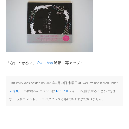
「なにのせる？」
fève shop
通販に再アップ！
This entry was posted on 2023年2月23日 木曜日 at 6:49 PM and is filed under
未分類
. この投稿へのコメントは
RSS 2.0
フィードで購読することができま
す。 現在コメント、トラックバックともに受け付けておりません。