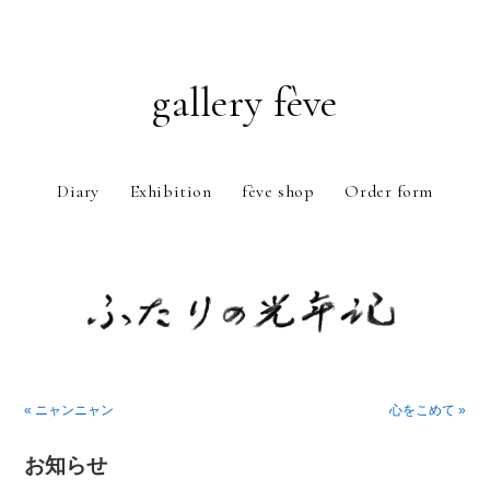
gallery fève
Diary
Exhibition
fève shop
Order form
Just another WordPress weblog
« ニャンニャン
心をこめて »
お知らせ