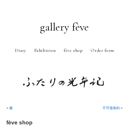
gallery fève
Diary
Exhibition
fève shop
Order form
Just another WordPress weblog
« 服
不可侵条約 »
fève shop