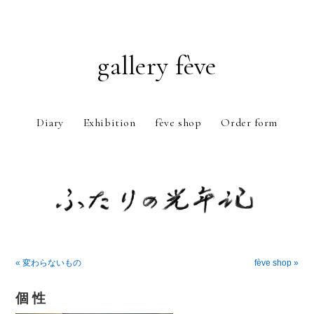
gallery fève
Diary
Exhibition
fève shop
Order form
Just another WordPress weblog
« 変わらないもの
fève shop »
個 性