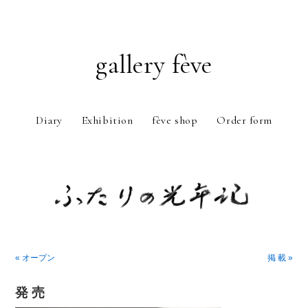
gallery fève
Diary
Exhibition
fève shop
Order form
Just another WordPress weblog
« オープン
掲 載 »
発 売