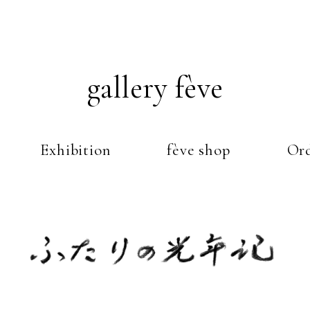
gallery fève
Exhibition
fève shop
Ord
Just another WordPress weblog