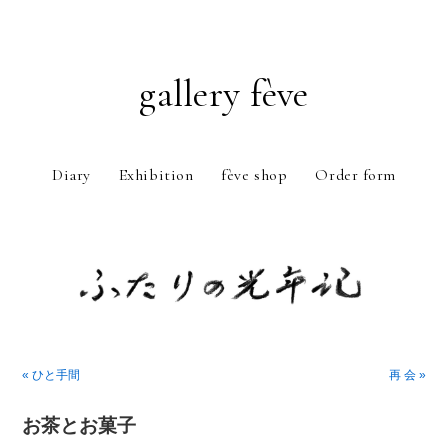
gallery fève
Diary
Exhibition
fève shop
Order form
Just another WordPress weblog
« ひと手間
再 会 »
お茶とお菓子