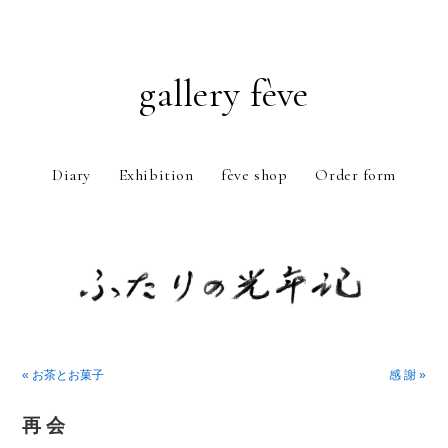
gallery fève
Diary
Exhibition
fève shop
Order form
Just another WordPress weblog
« お茶とお菓子
感 謝 »
再 会