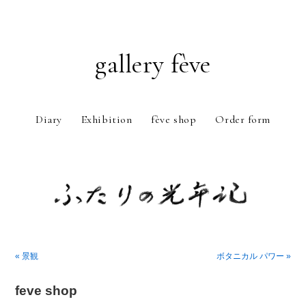
gallery fève
Diary
Exhibition
fève shop
Order form
Just another WordPress weblog
« 景観
ボタニカル パワー »
feve shop