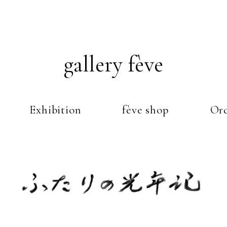
gallery fève
Exhibition
fève shop
Ord
Just another WordPress weblog