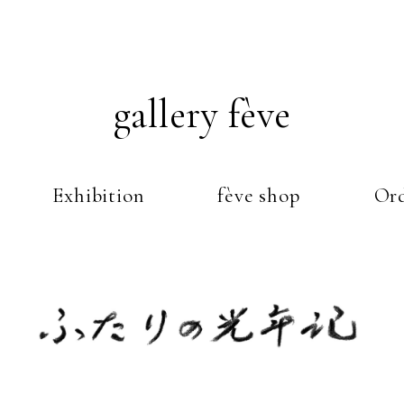
gallery fève
Exhibition
fève shop
Ord
Just another WordPress weblog