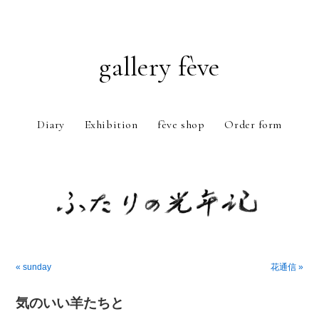
gallery fève
Diary
Exhibition
fève shop
Order form
Just another WordPress weblog
« sunday
花通信 »
気のいい羊たちと