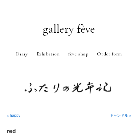
gallery fève
Diary
Exhibition
fève shop
Order form
Just another WordPress weblog
« happy
キャンドル »
red