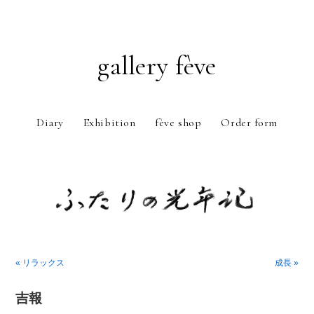
gallery fève
Diary
Exhibition
fève shop
Order form
Just another WordPress weblog
« リラックス
成長 »
吉報