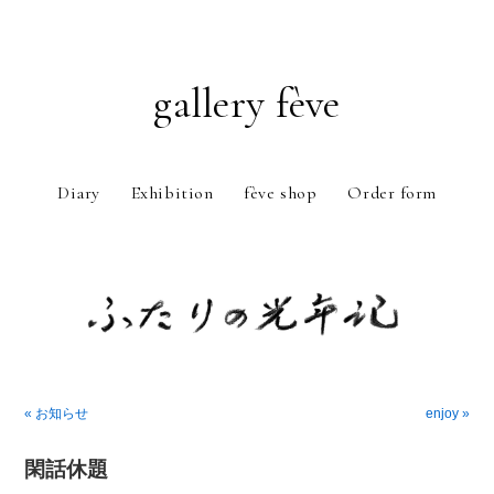
gallery fève
Diary
Exhibition
fève shop
Order form
Just another WordPress weblog
« お知らせ
enjoy »
閑話休題