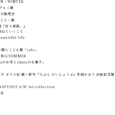
N / WINTER
グルミ展
」展示販売会
しごとー展
展『日々更新。』
重ねていくこと
tiful life
な服とこども服「calo」
PRING/SUMMER
iaのお茶とoharaのお菓子」
子 ガラス絵 展＋
新刊『たぶん だいじょうぶ』
引田かおり 出版記念展
CRAFT
2023 A/W 1st collection
売会