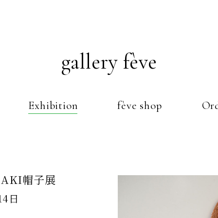
gallery fève
Exhibition
fève shop
Ord
SAKI帽子展
14日