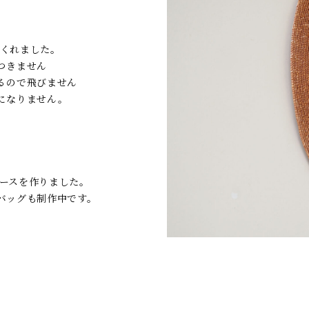
てくれました。
つきません
るので飛びません
になりません。
。
ピースを作りました。
やバッグも制作中です。