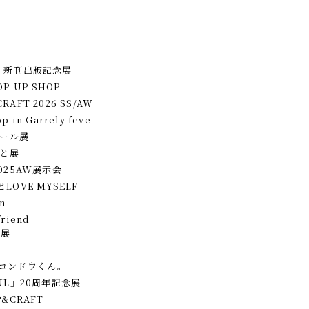
 新刊出版記念展
P-UP SHOP
CRAFT 2026 SS/AW
p in Garrely feve
トール展
ごと展
 2025AW展示会
OVE MYSELF
on
friend
」展
コンドウくん。
UL」20周年記念展
ÄP&CRAFT