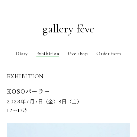
gallery fève
Diary
Exhibition
fève shop
Order form
EXHIBITION
KOSOパーラー
2023年7月7日
8日
（金）
（土）
12〜17時