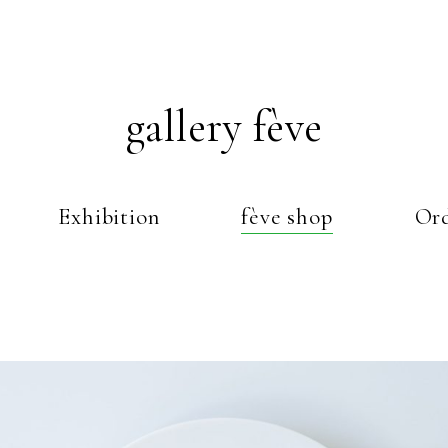
gallery fève
Exhibition
fève shop
Ord