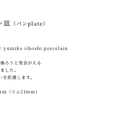
ン皿
（パンplate）
 ×
yumiko iihoshi porcelain
頑張ろうと気合が入る
りました。
いを応援します。
2mm（リム21mm）