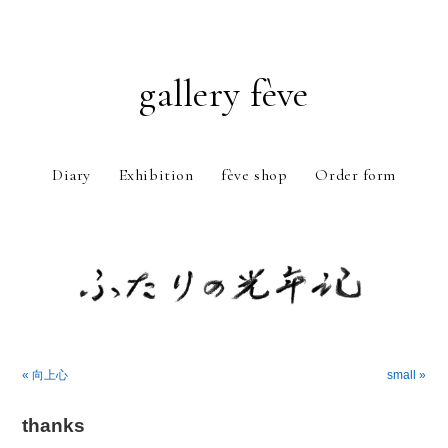
gallery fève
Diary
Exhibition
fève shop
Order form
Just another WordPress weblog
« 向上心
small »
thanks