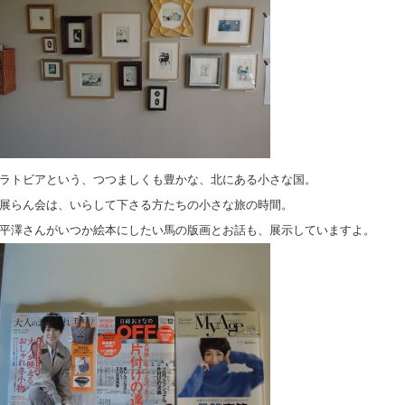
ラトビアという、つつましくも豊かな、北にある小さな国。
展らん会は、いらして下さる方たちの小さな旅の時間。
平澤さんがいつか絵本にしたい馬の版画とお話も、展示していますよ。