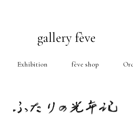
gallery fève
Exhibition
fève shop
Ord
Just another WordPress weblog