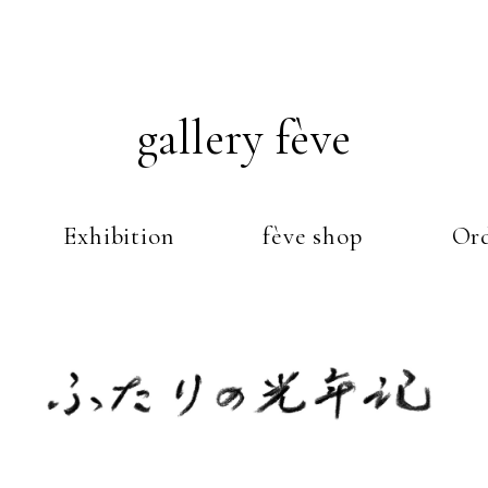
gallery fève
Exhibition
fève shop
Ord
Just another WordPress weblog