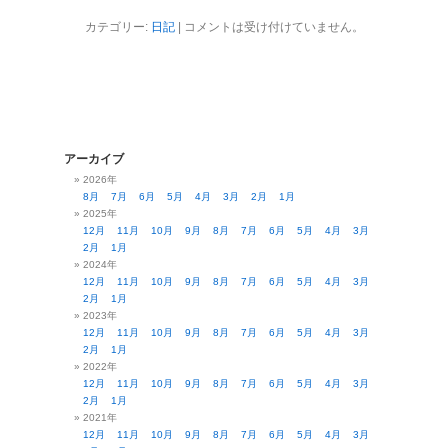
カテゴリー:
日記
|
コメントは受け付けていません。
アーカイブ
2026年
8月
7月
6月
5月
4月
3月
2月
1月
2025年
12月
11月
10月
9月
8月
7月
6月
5月
4月
3月
2月
1月
2024年
12月
11月
10月
9月
8月
7月
6月
5月
4月
3月
2月
1月
2023年
12月
11月
10月
9月
8月
7月
6月
5月
4月
3月
2月
1月
2022年
12月
11月
10月
9月
8月
7月
6月
5月
4月
3月
2月
1月
2021年
12月
11月
10月
9月
8月
7月
6月
5月
4月
3月