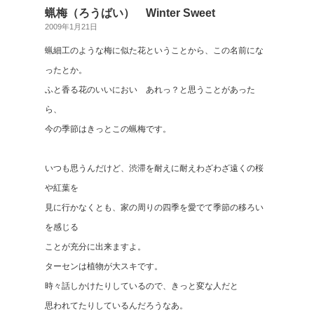
蝋梅（ろうばい） Winter Sweet
2009年1月21日
蝋細工のような梅に似た花ということから、この名前にな
ったとか。
ふと香る花のいいにおい あれっ？と思うことがあった
ら、
今の季節はきっとこの蝋梅です。
いつも思うんだけど、渋滞を耐えに耐えわざわざ遠くの桜
や紅葉を
見に行かなくとも、家の周りの四季を愛でて季節の移ろい
を感じる
ことが充分に出来ますよ。
ターセンは植物が大スキです。
時々話しかけたりしているので、きっと変な人だと
思われてたりしているんだろうなあ。