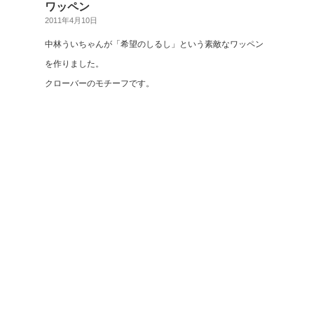
ワッペン
2011年4月10日
中林ういちゃんが「希望のしるし」という素敵なワッペン
を作りました。
クローバーのモチーフです。
売り上げを全額寄付するそうです。
みんなが自分らしく、自分が出来る事を実行している。
トートバックに付けようかな。
今日は都知事選、選挙行こうね！
カテゴリー:
日記
|
コメントは受け付けていません。
« 前ページへ
アーカイブ