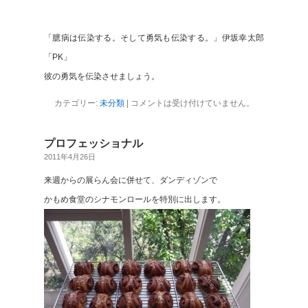
「臆病は伝染する。そして勇気も伝染する。」伊坂幸太郎
「PK」
彼の勇気を伝染させましょう。
カテゴリー:
未分類
|
コメントは受け付けていません。
プロフェッショナル
2011年4月26日
来週からの展らん会に併せて、ダンディゾンで
かもめ食堂のシナモンロールを特別に出します。