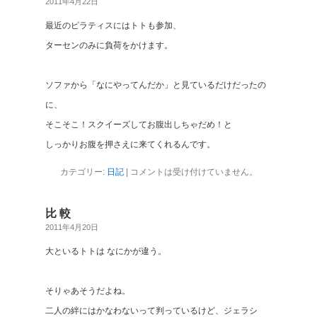
2011年4月22日
最近のピラティスにはトトも参加、
ターセンのみに負荷をかけます。
ソファから「なにやってんだか」と見ているだけだったの
に、
そこそこ！スクイーズしてお腹出しちゃだめ！と
しっかりお腹を押さえに来てくれるんです。
カテゴリー:
日記
|
コメントは受け付けていません。
比 較
2011年4月20日
大といるトトは なにかが違う。
そりゃあそうだよね。
二人の絆にはかなわないって判っているけど、ジェラシ