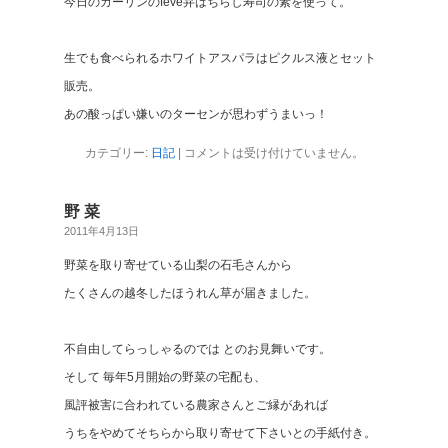
今日のカーリンのfève弁はちらし寿司の素を使って。
生でも食べられるホワイトアスパラはピクルス液とセット
販売。
あの酸っぱい嫌いのターセンが思わずうまいっ！
カテゴリー:
日記
|
コメントは受け付けていません。
野 菜
2011年4月13日
野菜を取り寄せている山梨の石毛さんから
たくさんの越冬したほうれん草が届きました。
不自由してらっしゃるのでは とのお見舞いです。
そして 毎年5月開始の野菜の宅配も、
風評被害に合われている農家さんとご縁があれば
うちをやめてそちらから取り寄せて下さいとの手紙付き。