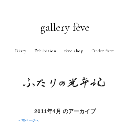
gallery fève
Diary
Exhibition
fève shop
Order form
Just another WordPress weblog
2011年4月 のアーカイブ
« 前ページへ