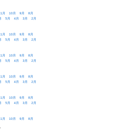
11月
10月
9月
8月
月
5月
4月
3月
2月
11月
10月
9月
8月
月
5月
4月
3月
2月
11月
10月
9月
8月
月
5月
4月
3月
2月
11月
10月
9月
8月
月
5月
4月
3月
2月
11月
10月
9月
8月
月
5月
4月
3月
2月
11月
10月
9月
8月
ー