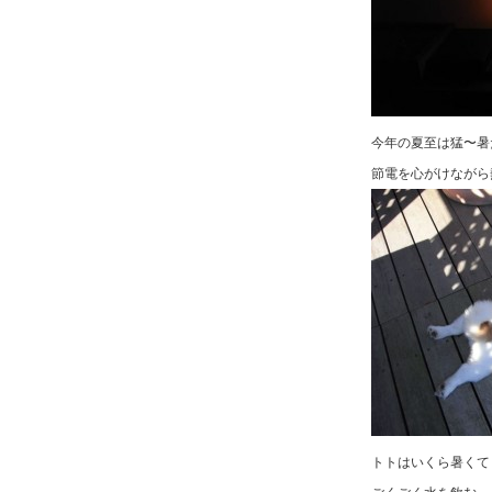
今年の夏至は猛〜暑
節電を心がけながら
トトはいくら暑くて