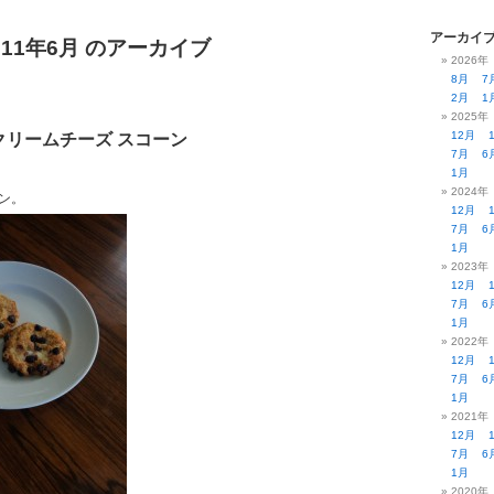
アーカイ
011年6月 のアーカイブ
2026年
8月
7
2月
1
2025年
12月
クリームチーズ スコーン
7月
6
1月
2024年
ン。
12月
7月
6
1月
2023年
12月
7月
6
1月
2022年
12月
7月
6
1月
2021年
12月
7月
6
1月
2020年