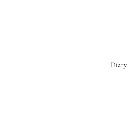
Diary