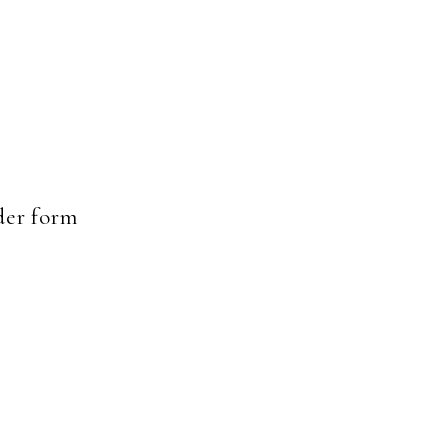
er form