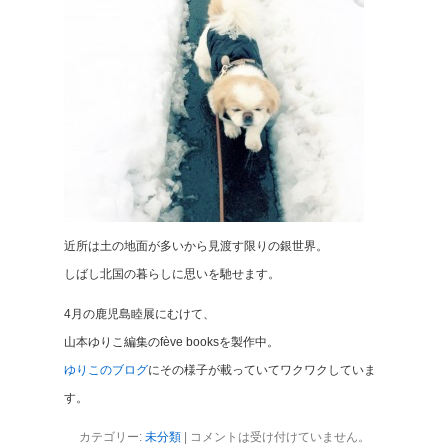
近所は土の地面が多いから見渡す限りの銀世界。
しばし北国の暮らしに思いを馳せます。
4月の鹿児島睦展にむけて、
山本ゆりこ編集のfève booksを製作中。
ゆりこのブログ
にその様子が載っていてワクワクしていま
す。
カテゴリー:
未分類
|
コメントは受け付けていません。