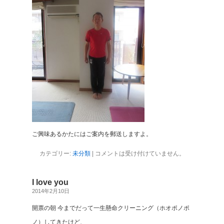
ご興味あるかたにはご案内を郵送しますよ。
カテゴリー:
未分類
|
コメントは受け付けていません。
I love you
2014年2月10日
開票の朝 今までだって一生懸命クリーニング（ホオポノポ
ノ）してきたけど、