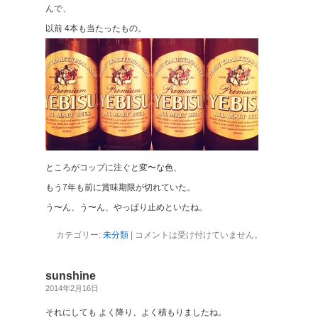
んで、
以前 4本も当たったもの。
ところがコップに注ぐと変〜な色、
もう7年も前に賞味期限が切れていた。
う〜ん、う〜ん、やっぱり止めといたね。
カテゴリー:
未分類
|
コメントは受け付けていません。
sunshine
2014年2月16日
それにしても よく降り、よく積もりましたね。