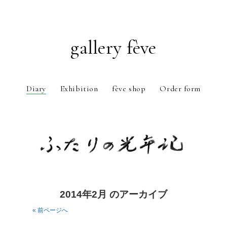
gallery fève
Diary
Exhibition
fève shop
Order form
Just another WordPress weblog
2014年2月 のアーカイブ
« 前ページへ