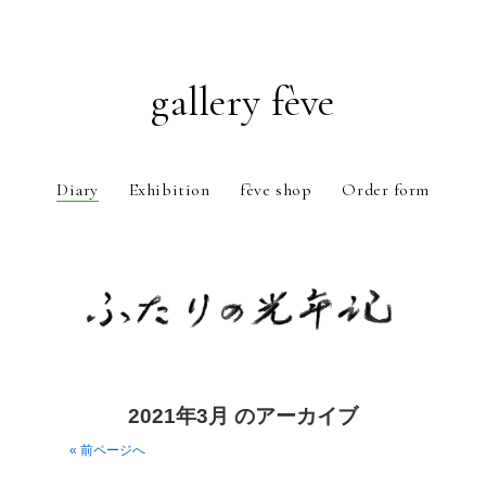
gallery fève
Diary
Exhibition
fève shop
Order form
Just another WordPress weblog
2021年3月 のアーカイブ
« 前ページへ