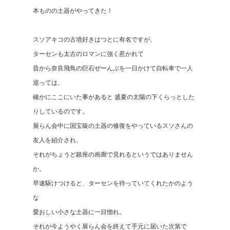
本ものの土器がやってきた！
スソアキコの古墳好きはつとに有名ですが、
ターセンも太古のロマンに強く惹かれて
昔から奈良飛鳥の巨石ぜーんぶを一日かけて自転車で一人
巡っては、
確かにここにいた事があると 盛夏の太陽の下くらっとした
りしているのです。
展らん会中に国宝級の土器の修復をやっているスソさんの
友人を紹介され、
それがちょうど銀座の画廊で見れるというではありません
か。
早速駆けつけると、ターセンを待っていてくれたかのよう
な
愛おしい小さな土器に一目惚れ。
それが今ようやく展らん会を終えて手元に届いた次第で