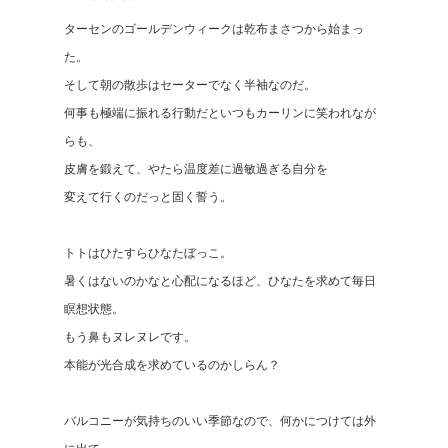
ターセンのゴールデンウィークは乾布まさつから始まっ
た。
そして朝の散歩はセーターでなく半袖なのだ。
何事も極端に振れる行動だといつもカーリンに笑われなが
らも、
皮膚を鍛えて、やたら温度差に過敏過ぎる自分を
変えて行くのだっと固く誓う。
トトはひたすらひなたぼっこ。
暑くはないのかなと心配になるほど、ひなたを求めて毎日
瞑想状態。
もう鼻もヌレヌレです。
本能が光合成を求めているのかしらん？
バルコニーが気持ちのいい季節なので、何かにつけては外