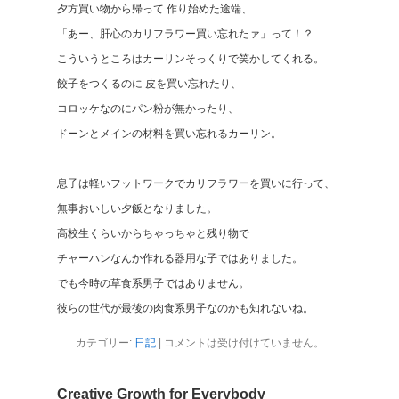
夕方買い物から帰って 作り始めた途端、
「あー、肝心のカリフラワー買い忘れたァ」って！？
こういうところはカーリンそっくりで笑かしてくれる。
餃子をつくるのに 皮を買い忘れたり、
コロッケなのにパン粉が無かったり、
ドーンとメインの材料を買い忘れるカーリン。
息子は軽いフットワークでカリフラワーを買いに行って、
無事おいしい夕飯となりました。
高校生くらいからちゃっちゃと残り物で
チャーハンなんか作れる器用な子ではありました。
でも今時の草食系男子ではありません。
彼らの世代が最後の肉食系男子なのかも知れないね。
カテゴリー:
日記
|
コメントは受け付けていません。
Creative Growth for Everybody