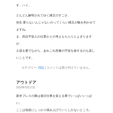
す、ハイ。
どんどん解明されてゆく縄文のすごさ、
弥生 要らないんじゃないのってくらい縄文が幅を利かせて
ますね。
ま、所詮宇宙人の仕業かとの考えもちらりとよぎります
が、
土器を愛でながら、あれこれ想像の宇宙を旅するのも楽し
いことです。
カテゴリー:
日記
|
コメントは受け付けていません。
アウトドア
2010年5月17日
新米プレスの舞は連日仕事を覚える事でいっぱいいっぱ
い。
ここは地道にしっかり積み上げていくしかないところ。