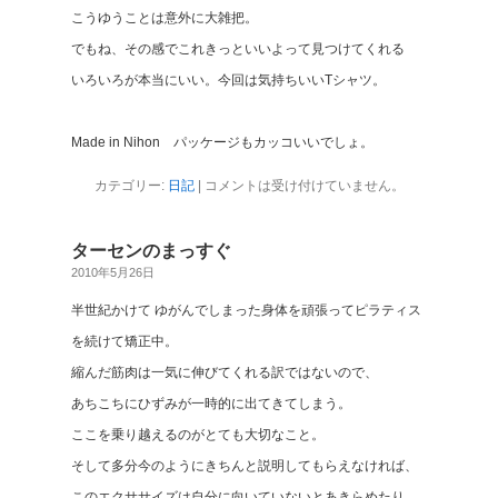
こうゆうことは意外に大雑把。
でもね、その感でこれきっといいよって見つけてくれる
いろいろが本当にいい。今回は気持ちいいTシャツ。
Made in Nihon パッケージもカッコいいでしょ。
カテゴリー:
日記
|
コメントは受け付けていません。
ターセンのまっすぐ
2010年5月26日
半世紀かけて ゆがんでしまった身体を頑張ってピラティス
を続けて矯正中。
縮んだ筋肉は一気に伸びてくれる訳ではないので、
あちこちにひずみが一時的に出てきてしまう。
ここを乗り越えるのがとても大切なこと。
そして多分今のようにきちんと説明してもらえなければ、
このエクササイズは自分に向いていないとあきらめたり