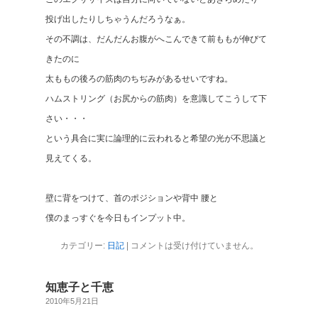
投げ出したりしちゃうんだろうなぁ。
その不調は、だんだんお腹がへこんできて前ももが伸びて
きたのに
太ももの後ろの筋肉のちぢみがあるせいですね。
ハムストリング（お尻からの筋肉）を意識してこうして下
さい・・・
という具合に実に論理的に云われると希望の光が不思議と
見えてくる。
壁に背をつけて、首のポジションや背中 腰と
僕のまっすぐを今日もインプット中。
カテゴリー:
日記
|
コメントは受け付けていません。
知恵子と千恵
2010年5月21日