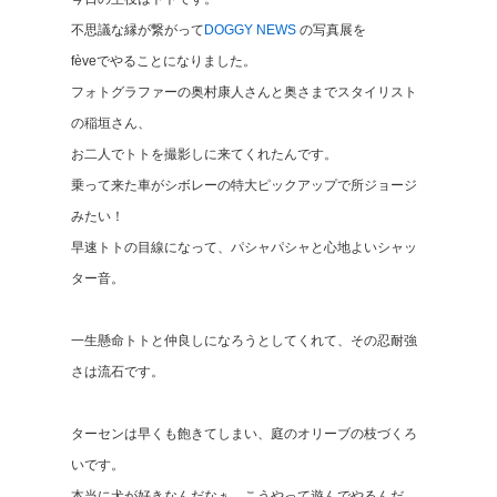
不思議な縁が繋がって
DOGGY NEWS
の写真展を
fèveでやることになりました。
フォトグラファーの奥村康人さんと奥さまでスタイリスト
の稲垣さん、
お二人でトトを撮影しに来てくれたんです。
乗って来た車がシボレーの特大ピックアップで所ジョージ
みたい！
早速トトの目線になって、パシャパシャと心地よいシャッ
ター音。
一生懸命トトと仲良しになろうとしてくれて、その忍耐強
さは流石です。
ターセンは早くも飽きてしまい、庭のオリーブの枝づくろ
いです。
本当に犬が好きなんだなぁ、こうやって遊んでやるんだ、