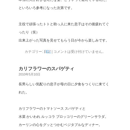
といろいろ参考になった次第です。
主役で頑張ったトトと助っ人に来た息子はその後疲れてぐ
ったり（笑）
出来上がった写真を見せてもらう日が今から楽しみです。
カテゴリー:
日記
|
コメントは受け付けていません。
カリフラワーのスパゲティ
2010年5月10日
長男らしい気配りの息子が母の日に夕食をつくりに来てく
れた。
カリフラワーのトマトソース スパゲティと
水菜 かいわれ ルッコラ ブロッコリーのグリーンサラダ。
カーリンの心をグッとつかむベジタブルなディナー。