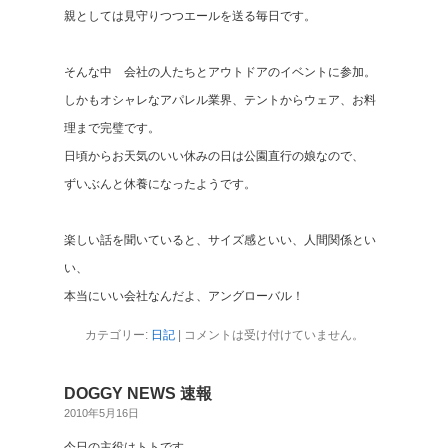
親としては見守りつつエールを送る毎日です。
そんな中 会社の人たちとアウトドアのイベントに参加。
しかもオシャレなアパレル業界、テントからウェア、お料
理まで完璧です。
日頃からお天気のいい休みの日は公園直行の娘なので、
ずいぶんと休養になったようです。
楽しい話を聞いていると、サイズ感といい、人間関係とい
い、
本当にいい会社なんだよ、アングローバル！
カテゴリー:
日記
|
コメントは受け付けていません。
DOGGY NEWS 速報
2010年5月16日
今日の主役はトトです。