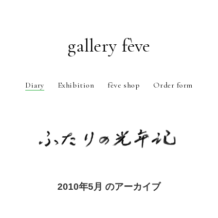
gallery fève
Diary
Exhibition
fève shop
Order form
Just another WordPress weblog
2010年5月 のアーカイブ