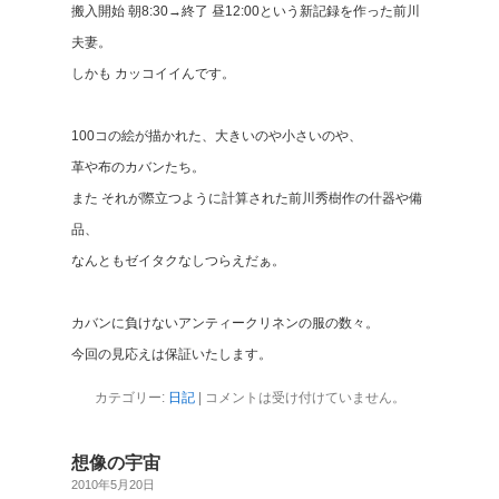
搬入開始 朝8:30→終了 昼12:00という新記録を作った前川
夫妻。
しかも カッコイイんです。
100コの絵が描かれた、大きいのや小さいのや、
革や布のカバンたち。
また それが際立つように計算された前川秀樹作の什器や備
品、
なんともゼイタクなしつらえだぁ。
カバンに負けないアンティークリネンの服の数々。
今回の見応えは保証いたします。
カテゴリー:
日記
|
コメントは受け付けていません。
想像の宇宙
2010年5月20日