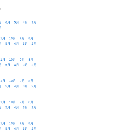
ブ
月
6月
5月
4月
3月
月
11月
10月
9月
8月
月
5月
4月
3月
2月
11月
10月
9月
8月
月
5月
4月
3月
2月
11月
10月
9月
8月
月
5月
4月
3月
2月
11月
10月
9月
8月
月
5月
4月
3月
2月
11月
10月
9月
8月
月
5月
4月
3月
2月