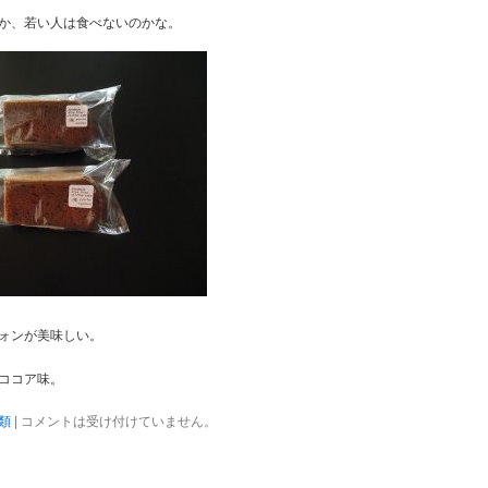
か、若い人は食べないのかな。
ォンが美味しい。
ココア味。
類
|
コメントは受け付けていません。