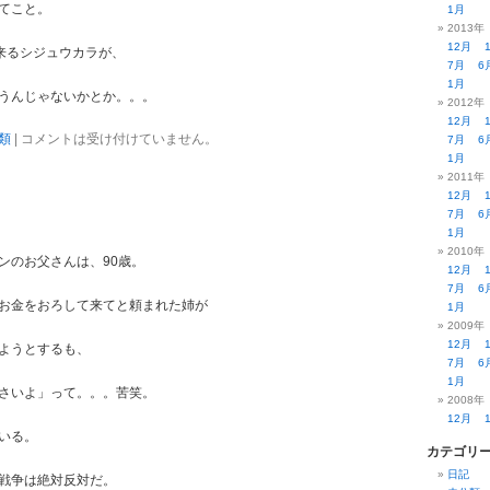
てこと。
1月
2013年
12月
に来るシジュウカラが、
7月
6
1月
うんじゃないかとか。。。
2012年
12月
類
|
コメントは受け付けていません。
7月
6
1月
2011年
12月
7月
6
1月
2010年
ンのお父さんは、90歳。
12月
7月
6
お金をおろして来てと頼まれた姉が
1月
2009年
12月
ようとするも、
7月
6
1月
さいよ」って。。。苦笑。
2008年
12月
いる。
カテゴリ
日記
戦争は絶対反対だ。