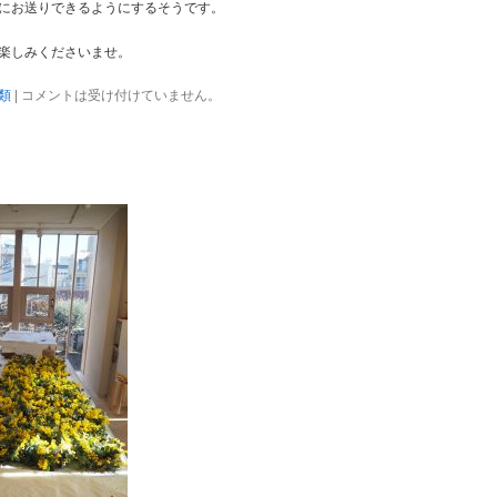
にお送りできるようにするそうです。
楽しみくださいませ。
類
|
コメントは受け付けていません。