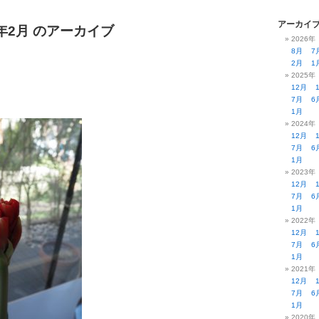
アーカイ
2年2月 のアーカイブ
2026年
8月
7
2月
1
2025年
12月
7月
6
1月
2024年
12月
7月
6
1月
2023年
12月
7月
6
1月
2022年
12月
7月
6
1月
2021年
12月
7月
6
1月
2020年