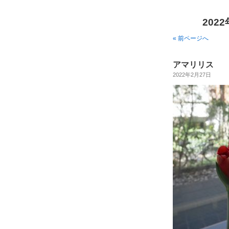
202
« 前ページへ
アマリリス
2022年2月27日