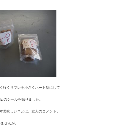
く行くサブレを小さくハート型にして
VE のシールを貼りました。
す美味しい？とは、友人のコメント。
ていませんが、