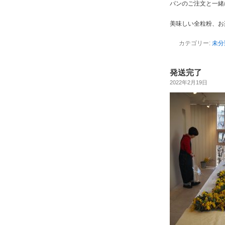
パンのご注文と一緒
美味しい全粒粉、お
カテゴリー:
未分
発送完了
2022年2月19日