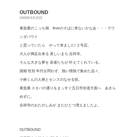
OUTBOUND
2008年9月25日
東急裏のこっち側、feveのそばに来ないかなあ・・・ラウ
ンダバウト
と思っていたら やって来ました! ２号店。
大人が満足出来る 美しいまち 吉祥寺。
そんな大きな夢を 若者たちが 叶えてくれている。
国籍 性別 年代を問わず、熱い情熱で集めた品々,
小林くんの人柄とセンスのなせる技。
東急裏 スタバの通りをまっすぐ五日市街道方面へ あきら
めずに。
吉祥寺のおたのしみが またひとつ増えましたよ。
OUTBOUND