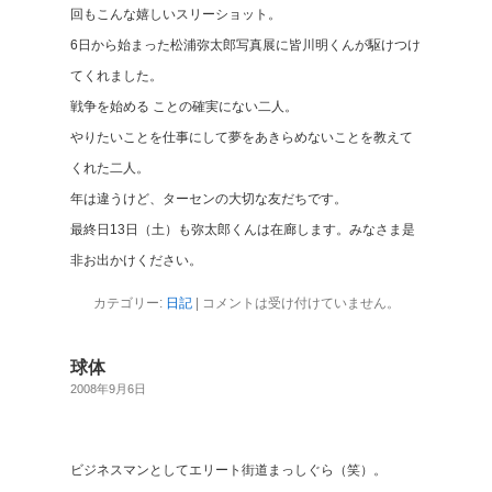
回もこんな嬉しいスリーショット。
6日から始まった松浦弥太郎写真展に皆川明くんが駆けつけ
てくれました。
戦争を始める ことの確実にない二人。
やりたいことを仕事にして夢をあきらめないことを教えて
くれた二人。
年は違うけど、ターセンの大切な友だちです。
最終日13日（土）も弥太郎くんは在廊します。みなさま是
非お出かけください。
カテゴリー:
日記
|
コメントは受け付けていません。
球体
2008年9月6日
ビジネスマンとしてエリート街道まっしぐら（笑）。