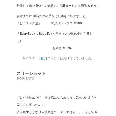
酷使して来た身体への恩返し。猪Bターセンは頑張るぞっ！
参考までに 川名先生の手がけた本をご紹介すると、
「ピラティス道」 マガジンハウス ￥980
「EveryBody is Beautiful(ピラティスで体の中から美し
く）」
万来舎 ￥2,940
カテゴリー:
日記
|
コメントは受け付けていません。
スリーショット
2008年9月7日
ブログを始めた時、自慢話にならぬように気をつけようと
固く心に誓ったのに。
読み返すとかなり自慢続きで、スミマせん。。。そして今