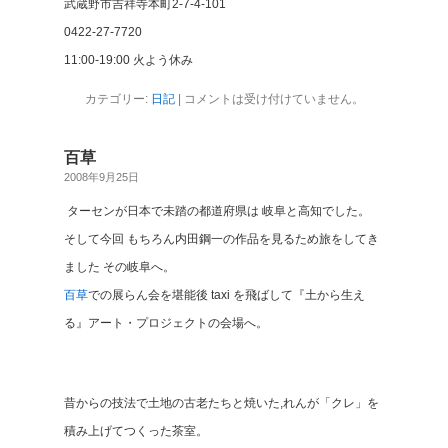
武蔵野市吉祥寺本町2-7-4-101
0422-27-7720
11:00-19:00 火よう休み
カテゴリー:
日記
|
コメントは受け付けていません。
百草
2008年9月25日
ターセンが日本で未踏の都道府県は 岐阜と高知でした。
そして今回 もちろん内田鋼一の作品を見るため旅をしてき
ました その岐阜へ。
百草
での展らん会を堪能後 taxi を飛ばして『土から生え
る』アート・プロジェクトの会場へ。
昔からの技法で土地の古老たちと焼いた,れんが「クレ」を
積み上げてつくった茶室。