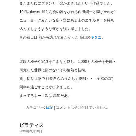
またまた腹にズドンと一発かまされたという作品でした。
10月のfeveの展らん会の器をひねる内田鋼一と同じかれが
ニューヨークみたいな所へ野にある土のエネルギーを持ち
込んでしまうような何かを強く感じました。
その前日は 前から訪れてみたかった 高山の
キタニ
。
北欧の椅子や家具をこよなく愛し、1,000もの椅子を分解・
研究した世界に類のないその情熱と技術。
貸し切り状態で 社長自らのうんちく説明・・・至福の2時
間半を過ごすことが出来ました。
まってろよー！次は 高知だあ。
カテゴリー:
日記
|
コメントは受け付けていません。
ピラティス
2008年9月18日