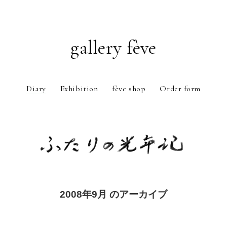
gallery fève
Diary
Exhibition
fève shop
Order form
Just another WordPress weblog
2008年9月 のアーカイブ