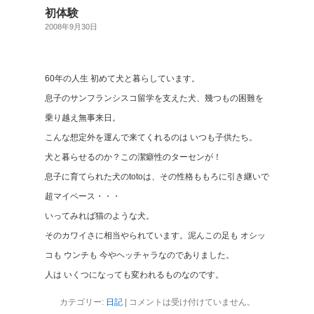
初体験
2008年9月30日
60年の人生 初めて犬と暮らしています。
息子のサンフランシスコ留学を支えた犬、幾つもの困難を
乗り越え無事来日。
こんな想定外を運んで来てくれるのは いつも子供たち。
犬と暮らせるのか？この潔癖性のターセンが！
息子に育てられた犬のtotoは、その性格ももろに引き継いで
超マイペース・・・
いってみれば猫のような犬。
そのカワイさに相当やられています。泥んこの足も オシッ
コも ウンチも 今やヘッチャラなのでありました。
人は いくつになっても変われるものなのです。
カテゴリー:
日記
|
コメントは受け付けていません。