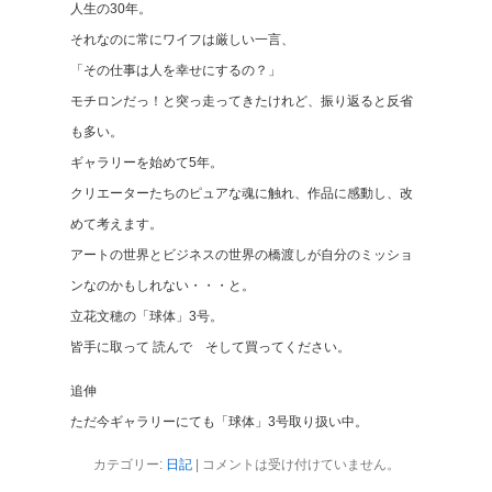
人生の30年。
それなのに常にワイフは厳しい一言、
「その仕事は人を幸せにするの？」
モチロンだっ！と突っ走ってきたけれど、振り返ると反省
も多い。
ギャラリーを始めて5年。
クリエーターたちのピュアな魂に触れ、作品に感動し、改
めて考えます。
アートの世界とビジネスの世界の橋渡しが自分のミッショ
ンなのかもしれない・・・と。
立花文穂の「球体」3号。
皆手に取って 読んで そして買ってください。
追伸
ただ今ギャラリーにても「球体」3号取り扱い中。
カテゴリー:
日記
|
コメントは受け付けていません。