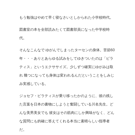
もう勉強はやめて早く寝なさいとしかられた小学校時代。
図書室の本を全部読みたくて図書部員になった中学校時
代。
そんなこんなで ゆがんでしまったターセンの身体。苦節60
年・・・ありとあらゆる試みをしてゆきついたのは「ピラ
ティス」というエクササイズ。少しずつ確実にゆがみは取
れ 幾つになっても身体は変われるんだということをしみじ
み実感している。
ジョセフ・ピラティスが乗り移ったかのように、彼の残し
た言葉を日本の書物にしようと奮闘している川名先生。ど
んな美男美女でも 彼女はその筋肉にしか興味がなく、どん
な質問にも的確に答えてくれる本当に素晴らしい指導者
だ。