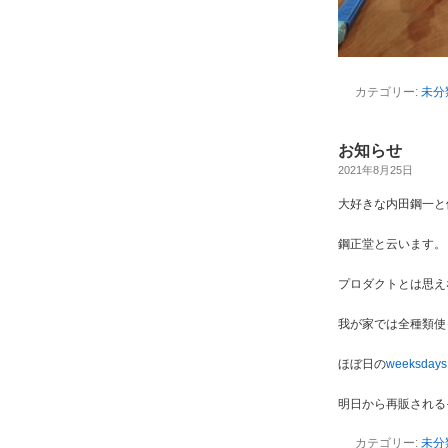
カテゴリー:
未分
お知らせ
2021年8月25日
大好きな内田鋼一と
鋼正堂と云います。
プロダクトとは思え
我が家では全種類使
ほぼ日の
weeksdays
明日から再販される
カテゴリー:
未分