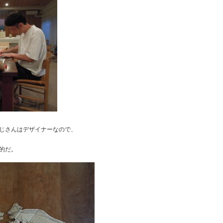
じさんはデザイナーなので、
的だ。