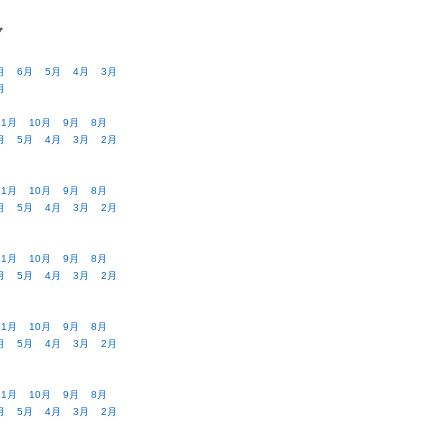
ブ
月
6月
5月
4月
3月
月
11月
10月
9月
8月
月
5月
4月
3月
2月
11月
10月
9月
8月
月
5月
4月
3月
2月
11月
10月
9月
8月
月
5月
4月
3月
2月
11月
10月
9月
8月
月
5月
4月
3月
2月
11月
10月
9月
8月
月
5月
4月
3月
2月