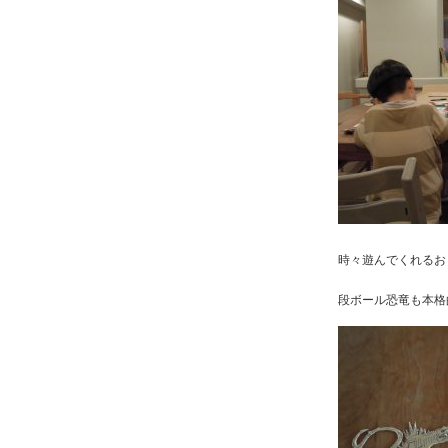
時々遊んでくれるお
段ボール恐竜も本格