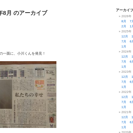
アーカイ
1年8月 のアーカイブ
2026年
8月
7
2月
1
2025年
12月
7月
6
1月
2024年
の一面に、小川くんを発見！
12月
7月
6
1月
2023年
12月
7月
6
1月
2022年
12月
7月
6
1月
2021年
12月
7月
6
1月
2020年