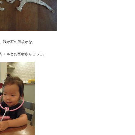
、我が家の伝統かな。
リエルとお医者さんごっこ。