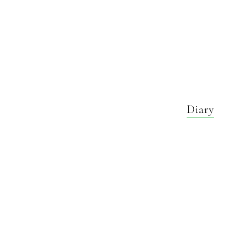
Diary