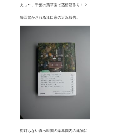
えっ〜、千葉の薬草園で蒸留酒作り！？
毎回驚かされる江口家の近況報告。
街灯もない真っ暗闇の薬草園内の建物に