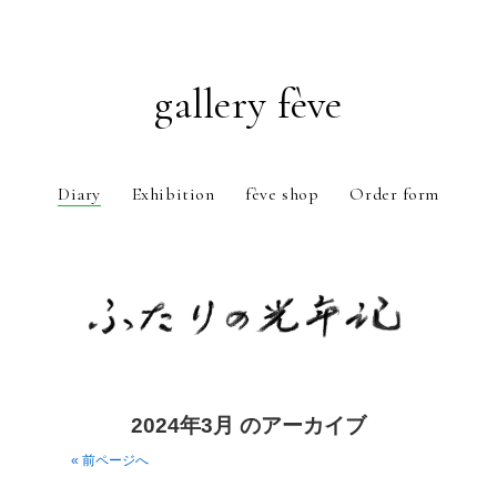
gallery fève
Diary
Exhibition
fève shop
Order form
Just another WordPress weblog
2024年3月 のアーカイブ
« 前ページへ