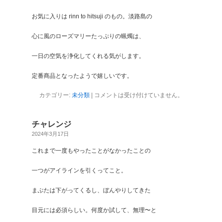
お気に入りは rinn to hitsuji のもの。淡路島の
心に風のローズマリーたっぷりの蝋燭は、
一日の空気を浄化してくれる気がします。
定番商品となったようで嬉しいです。
カテゴリー:
未分類
|
コメントは受け付けていません。
チャレンジ
2024年3月17日
これまで一度もやったことがなかったことの
一つがアイラインを引くってこと。
まぶたは下がってくるし、ぼんやりしてきた
目元には必須らしい。何度か試して、無理〜と