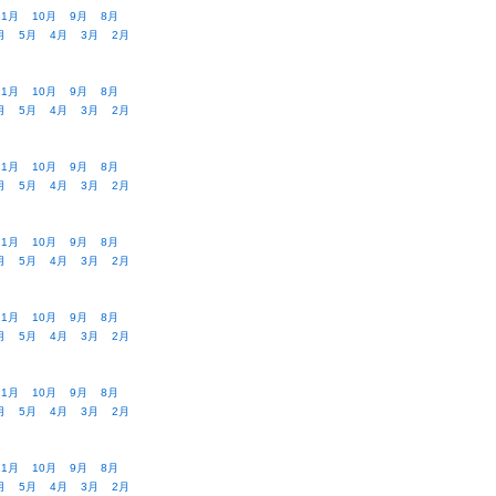
11月
10月
9月
8月
月
5月
4月
3月
2月
11月
10月
9月
8月
月
5月
4月
3月
2月
11月
10月
9月
8月
月
5月
4月
3月
2月
11月
10月
9月
8月
月
5月
4月
3月
2月
11月
10月
9月
8月
月
5月
4月
3月
2月
11月
10月
9月
8月
月
5月
4月
3月
2月
11月
10月
9月
8月
月
5月
4月
3月
2月