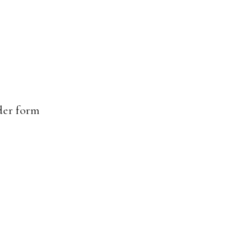
er form