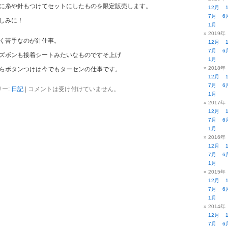
に糸や針もつけてセットにしたものを限定販売します。
12月
7月
6
しみに！
1月
2019年
く苦手なのが針仕事。
12月
7月
6
ズボンも接着シートみたいなものですそ上げ
1月
2018年
らボタンつけは今でもターセンの仕事です。
12月
7月
6
ー:
日記
|
コメントは受け付けていません。
1月
2017年
12月
7月
6
1月
2016年
12月
7月
6
1月
2015年
12月
7月
6
1月
2014年
12月
7月
6