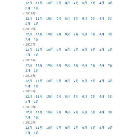
12月
11月
10月
9月
8月
7月
6月
5月
4月
3月
2月
1月
2019年
12月
11月
10月
9月
8月
7月
6月
5月
4月
3月
2月
1月
2018年
12月
11月
10月
9月
8月
7月
6月
5月
4月
3月
2月
1月
2017年
12月
11月
10月
9月
8月
7月
6月
5月
4月
3月
2月
1月
2016年
12月
11月
10月
9月
8月
7月
6月
5月
4月
3月
2月
1月
2015年
12月
11月
10月
9月
8月
7月
6月
5月
4月
3月
2月
1月
2014年
12月
11月
10月
9月
8月
7月
6月
5月
4月
3月
2月
1月
2013年
12月
11月
10月
9月
8月
7月
6月
5月
4月
3月
2月
1月
2012年
12月
11月
10月
9月
8月
7月
6月
5月
4月
3月
2月
1月