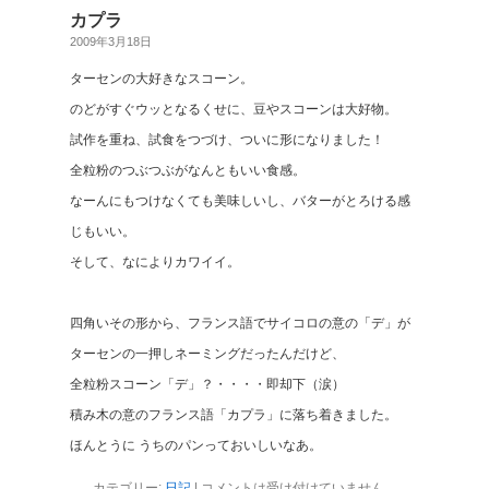
カプラ
2009年3月18日
ターセンの大好きなスコーン。
のどがすぐウッとなるくせに、豆やスコーンは大好物。
試作を重ね、試食をつづけ、ついに形になりました！
全粒粉のつぶつぶがなんともいい食感。
なーんにもつけなくても美味しいし、バターがとろける感
じもいい。
そして、なによりカワイイ。
四角いその形から、フランス語でサイコロの意の「デ」が
ターセンの一押しネーミングだったんだけど、
全粒粉スコーン「デ」？・・・・即却下（涙）
積み木の意のフランス語「カプラ」に落ち着きました。
ほんとうに うちのパンっておいしいなあ。
カテゴリー:
日記
|
コメントは受け付けていません。