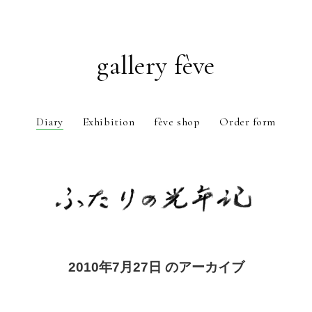
gallery fève
Diary
Exhibition
fève shop
Order form
Just another WordPress weblog
2010年7月27日 のアーカイブ