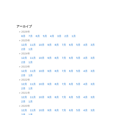
アーカイブ
2026年
8月
7月
6月
5月
4月
3月
2月
1月
2025年
12月
11月
10月
9月
8月
7月
6月
5月
4月
3月
2月
1月
2024年
12月
11月
10月
9月
8月
7月
6月
5月
4月
3月
2月
1月
2023年
12月
11月
10月
9月
8月
7月
6月
5月
4月
3月
2月
1月
2022年
12月
11月
10月
9月
8月
7月
6月
5月
4月
3月
2月
1月
2021年
12月
11月
10月
9月
8月
7月
6月
5月
4月
3月
2月
1月
2020年
12月
11月
10月
9月
8月
7月
6月
5月
4月
3月
2月
1月