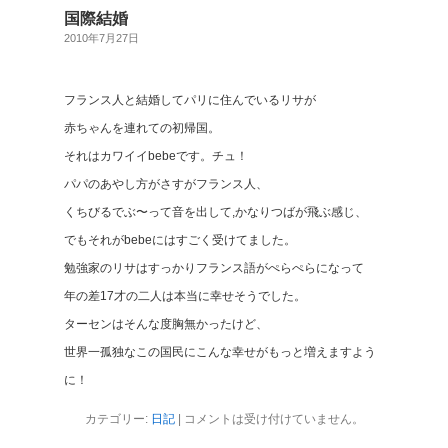
国際結婚
2010年7月27日
フランス人と結婚してパリに住んでいるリサが
赤ちゃんを連れての初帰国。
それはカワイイbebeです。チュ！
パパのあやし方がさすがフランス人、
くちびるでぶ〜って音を出して,かなりつばが飛ぶ感じ、
でもそれがbebeにはすごく受けてました。
勉強家のリサはすっかりフランス語がぺらぺらになって
年の差17才の二人は本当に幸せそうでした。
ターセンはそんな度胸無かったけど、
世界一孤独なこの国民にこんな幸せがもっと増えますよう
に！
カテゴリー:
日記
|
コメントは受け付けていません。