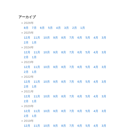
アーカイブ
2026年
8月
7月
6月
5月
4月
3月
2月
1月
2025年
12月
11月
10月
9月
8月
7月
6月
5月
4月
3月
2月
1月
2024年
12月
11月
10月
9月
8月
7月
6月
5月
4月
3月
2月
1月
2023年
12月
11月
10月
9月
8月
7月
6月
5月
4月
3月
2月
1月
2022年
12月
11月
10月
9月
8月
7月
6月
5月
4月
3月
2月
1月
2021年
12月
11月
10月
9月
8月
7月
6月
5月
4月
3月
2月
1月
2020年
12月
11月
10月
9月
8月
7月
6月
5月
4月
3月
2月
1月
2019年
12月
11月
10月
9月
8月
7月
6月
5月
4月
3月