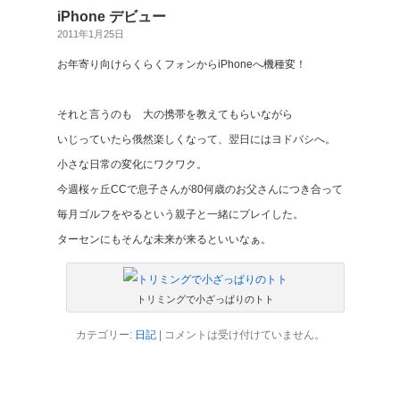
iPhone デビュー
2011年1月25日
お年寄り向けらくらくフォンからiPhoneへ機種変！
それと言うのも 大の携帯を教えてもらいながら
いじっていたら俄然楽しくなって、翌日にはヨドバシへ。
小さな日常の変化にワクワク。
今週桜ヶ丘CCで息子さんが80何歳のお父さんにつき合って
毎月ゴルフをやるという親子と一緒にプレイした。
ターセンにもそんな未来が来るといいなぁ。
トリミングで小ざっぱりのトト
カテゴリー:
日記
|
コメントは受け付けていません。