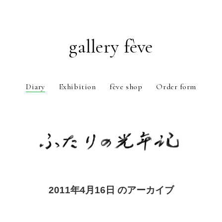
gallery fève
Diary
Exhibition
fève shop
Order form
Just another WordPress weblog
2011年4月16日 のアーカイブ