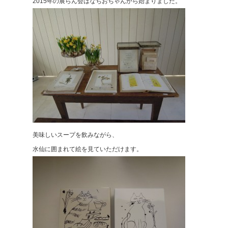
2015年の展らん会はなちおちゃんから始まりました。
美味しいスープを飲みながら、
水仙に囲まれて絵を見ていただけます。