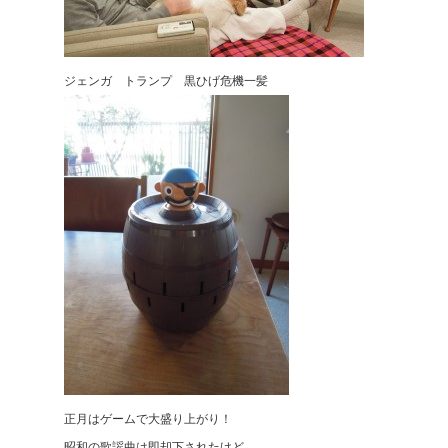
ジェンガ トランプ 黒ひげ危機一髪
正月はゲームで大盛り上がり！
昭和の歌謡曲は即却下されたけど、