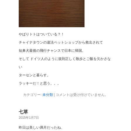
やぱりトトはついている？！
チャイナタウンの違法ペットショップから救出されて
短鼻犬最後の飛行チャンスで日本に帰国。
そして ドイツ人のように規則正しく散歩とご飯を欠かさな
い
ターセンと暮らす。
ラッキーだ！と思う。。。
カテゴリー:
未分類
|
コメントは受け付けていません。
七草
2015年1月7日
昨日は美しい満月だったね、