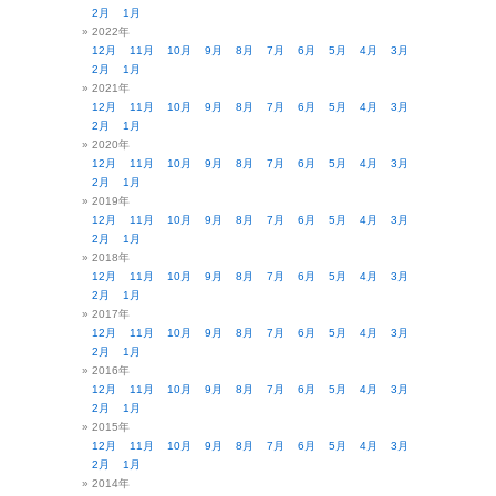
2月
1月
2022年
12月
11月
10月
9月
8月
7月
6月
5月
4月
3月
2月
1月
2021年
12月
11月
10月
9月
8月
7月
6月
5月
4月
3月
2月
1月
2020年
12月
11月
10月
9月
8月
7月
6月
5月
4月
3月
2月
1月
2019年
12月
11月
10月
9月
8月
7月
6月
5月
4月
3月
2月
1月
2018年
12月
11月
10月
9月
8月
7月
6月
5月
4月
3月
2月
1月
2017年
12月
11月
10月
9月
8月
7月
6月
5月
4月
3月
2月
1月
2016年
12月
11月
10月
9月
8月
7月
6月
5月
4月
3月
2月
1月
2015年
12月
11月
10月
9月
8月
7月
6月
5月
4月
3月
2月
1月
2014年