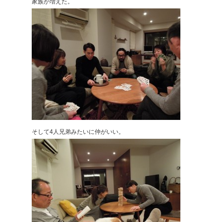
家族が増えた。
そして4人兄弟みたいに仲がいい。