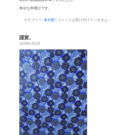
幸せな年明けです。
カテゴリー:
未分類
|
コメントは受け付けていません。
謹賀。
2015年1月1日