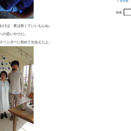
未分類
検索:
おけば、夜は軽くていいもんね。
への思いやりだ。
スペンダーに初めて出会えたよ。