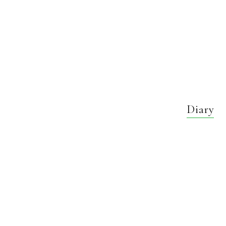
Diary