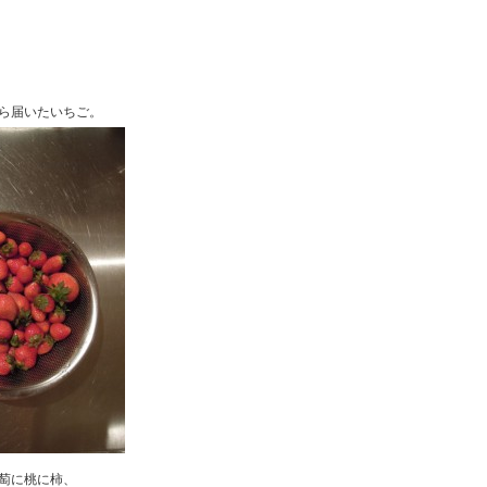
ら届いたいちご。
萄に桃に柿、