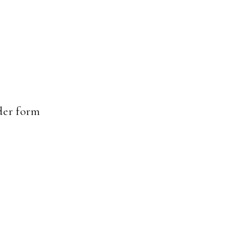
er form