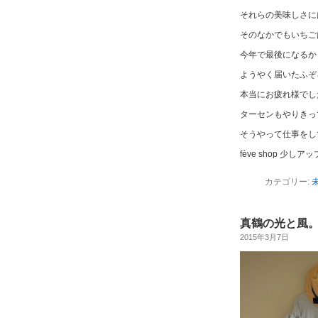
それらの美味しさに
そのなかでもいちご
今年で最後になるか
ようやく届いたふぞ
本当にお疲れ様でし
ターセンもやりきっ
そうやって仕事をし
fève shop 少し
カテゴリー:
真鶴の光と風
2015年3月7日