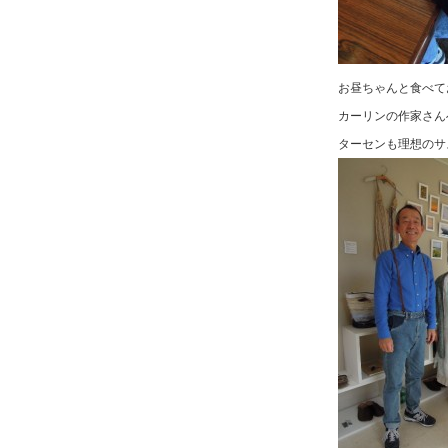
お昼ちゃんと食べて
カーリンの作家さん
ターセンも理想のサ