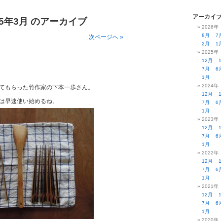
アーカイ
15年3月 のアーカイブ
2026年
8月
7
次ページへ »
2月
1
2025年
12月
7月
6
1月
2024年
てもらった竹作家の下本一歩さん。
12月
は早速使い始めるね。
7月
6
1月
2023年
12月
7月
6
1月
2022年
12月
7月
6
1月
2021年
12月
7月
6
1月
2020年