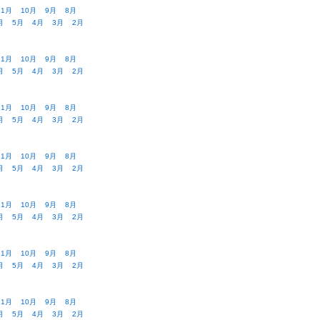
11月
10月
9月
8月
月
5月
4月
3月
2月
11月
10月
9月
8月
月
5月
4月
3月
2月
11月
10月
9月
8月
月
5月
4月
3月
2月
11月
10月
9月
8月
月
5月
4月
3月
2月
11月
10月
9月
8月
月
5月
4月
3月
2月
11月
10月
9月
8月
月
5月
4月
3月
2月
11月
10月
9月
8月
月
5月
4月
3月
2月