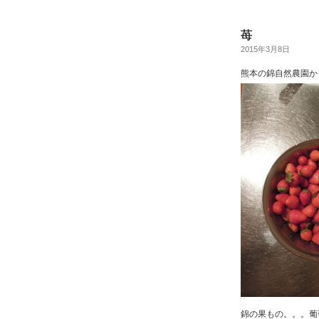
苺
2015年3月8日
熊本の錦自然農園か
錦の果もの。。。葡