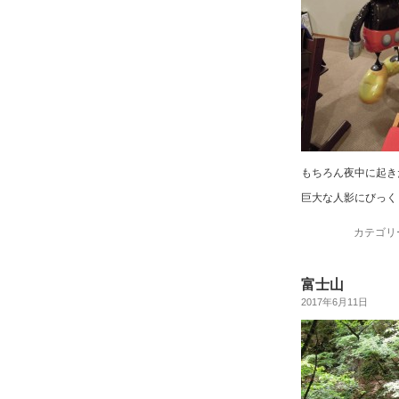
もちろん夜中に起き
巨大な人影にびっく
カテゴリ
富士山
2017年6月11日