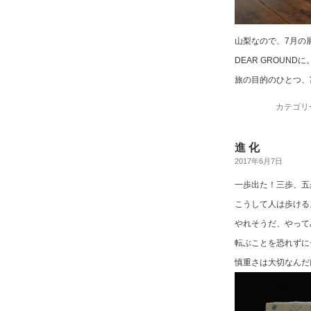
山梨なので、7月の展ら
DEAR GROUNDに
旅の目的のひとつ、
カテゴリ
進 化
2017年6月7日
一歩出た！三歩、五
こうして人は歩ける
やれそうだ、やって
転ぶことを恐れずに
慎重さは大切なんだ