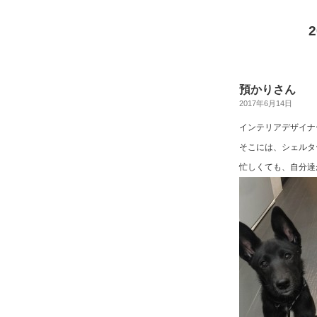
預かりさん
2017年6月14日
インテリアデザイナ
そこには、シェルタ
忙しくても、自分達が