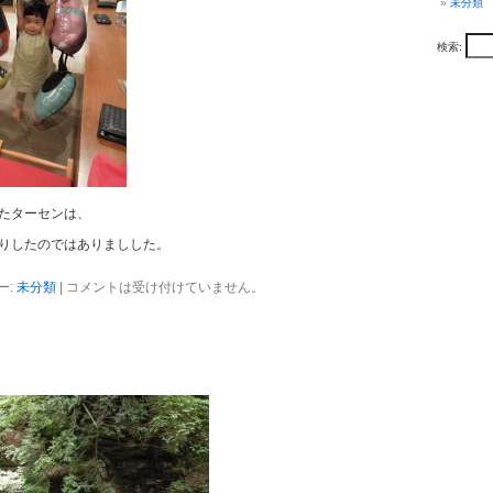
未分類
検索:
たターセンは、
りしたのではありましした。
ー:
未分類
|
コメントは受け付けていません。