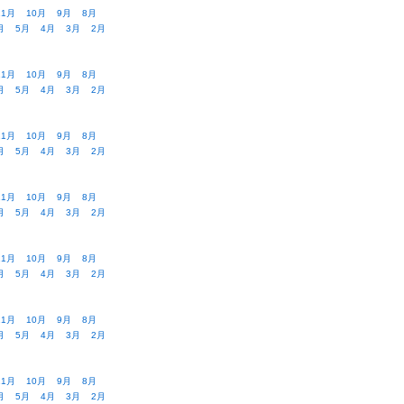
11月
10月
9月
8月
月
5月
4月
3月
2月
11月
10月
9月
8月
月
5月
4月
3月
2月
11月
10月
9月
8月
月
5月
4月
3月
2月
11月
10月
9月
8月
月
5月
4月
3月
2月
11月
10月
9月
8月
月
5月
4月
3月
2月
11月
10月
9月
8月
月
5月
4月
3月
2月
11月
10月
9月
8月
月
5月
4月
3月
2月