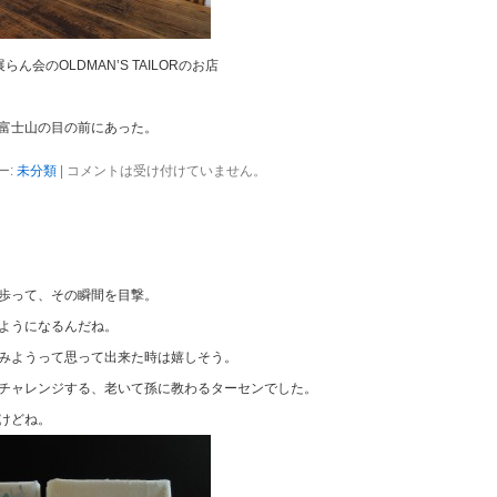
ん会のOLDMAN’S TAILORのお店
。
富士山の目の前にあった。
ー:
未分類
|
コメントは受け付けていません。
歩って、その瞬間を目撃。
ようになるんだね。
みようって思って出来た時は嬉しそう。
チャレンジする、老いて孫に教わるターセンでした。
けどね。