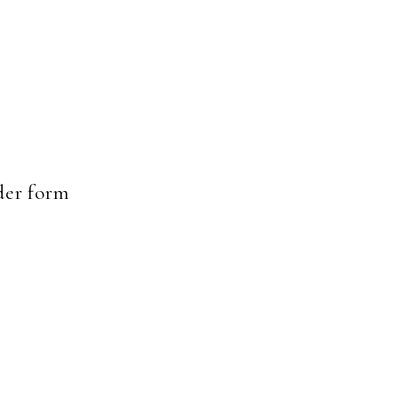
er form