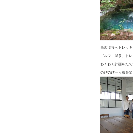
西沢渓谷へトレッキ
ゴルフ、温泉、トレ
わくわく計画をたて
のびのび一人旅を楽