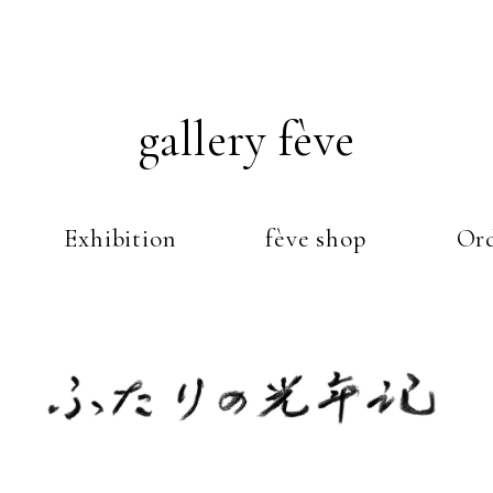
gallery fève
Exhibition
fève shop
Ord
Just another WordPress weblog