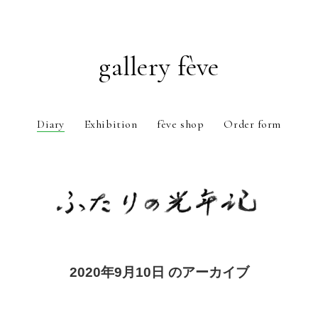
gallery fève
Diary
Exhibition
fève shop
Order form
Just another WordPress weblog
2020年9月10日 のアーカイブ