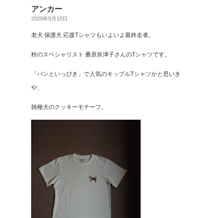
アンカー
2020年9月10日
老犬 保護犬 応援Tシャツもいよいよ最終走者。
粉のスペシャリスト 桑原奈津子さんのTシャツです。
「パンといっぴき」で人気のキップルTシャツかと思いき
や、
雑種犬のクッキーモチーフ。