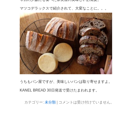
マツコデラックスで紹介されて、大変なことに。。。
うちもパン屋ですが、美味しいパンは取り寄せますよ。
KANEL BREAD 30日発送で受けたまわれます。
カテゴリー:
未分類
|
コメントは受け付けていません。