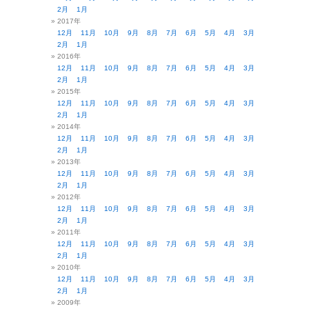
2月
1月
2017年
12月
11月
10月
9月
8月
7月
6月
5月
4月
3月
2月
1月
2016年
12月
11月
10月
9月
8月
7月
6月
5月
4月
3月
2月
1月
2015年
12月
11月
10月
9月
8月
7月
6月
5月
4月
3月
2月
1月
2014年
12月
11月
10月
9月
8月
7月
6月
5月
4月
3月
2月
1月
2013年
12月
11月
10月
9月
8月
7月
6月
5月
4月
3月
2月
1月
2012年
12月
11月
10月
9月
8月
7月
6月
5月
4月
3月
2月
1月
2011年
12月
11月
10月
9月
8月
7月
6月
5月
4月
3月
2月
1月
2010年
12月
11月
10月
9月
8月
7月
6月
5月
4月
3月
2月
1月
2009年