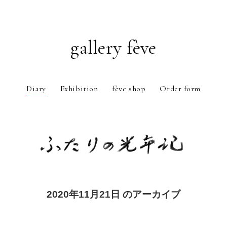
gallery fève
Diary
Exhibition
fève shop
Order form
Just another WordPress weblog
2020年11月21日 のアーカイブ