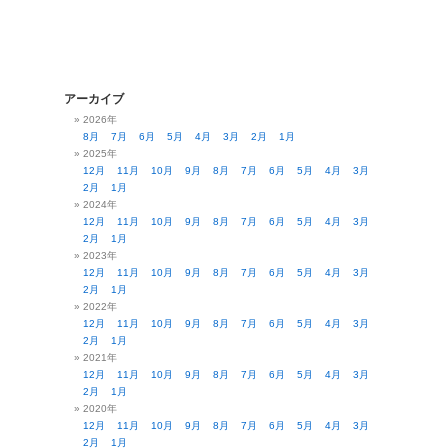
アーカイブ
2026年
8月
7月
6月
5月
4月
3月
2月
1月
2025年
12月
11月
10月
9月
8月
7月
6月
5月
4月
3月
2月
1月
2024年
12月
11月
10月
9月
8月
7月
6月
5月
4月
3月
2月
1月
2023年
12月
11月
10月
9月
8月
7月
6月
5月
4月
3月
2月
1月
2022年
12月
11月
10月
9月
8月
7月
6月
5月
4月
3月
2月
1月
2021年
12月
11月
10月
9月
8月
7月
6月
5月
4月
3月
2月
1月
2020年
12月
11月
10月
9月
8月
7月
6月
5月
4月
3月
2月
1月