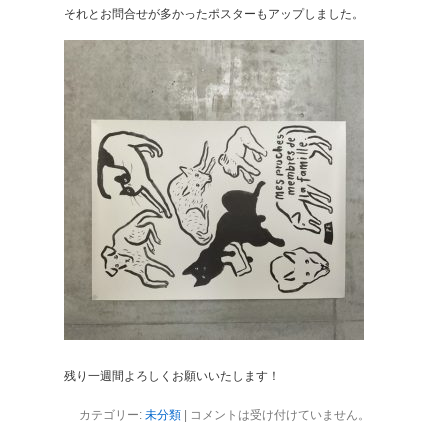
それとお問合せが多かったポスターもアップしました。
残り一週間よろしくお願いいたします！
カテゴリー:
未分類
|
コメントは受け付けていません。